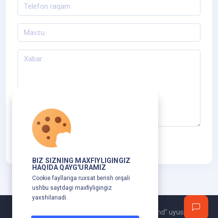
Xabar yuborish
BIZ SIZNING MAXFIYLIGINGIZ
HAQIDA QAYG'URAMIZ
Cookie fayllariga ruxsat berish orqali
ushbu saytdagi maxfiyligingiz
yaxshilanadi.
Mualliflik huquqi © 2025 Respublika "Hunarmand" uyushmasi